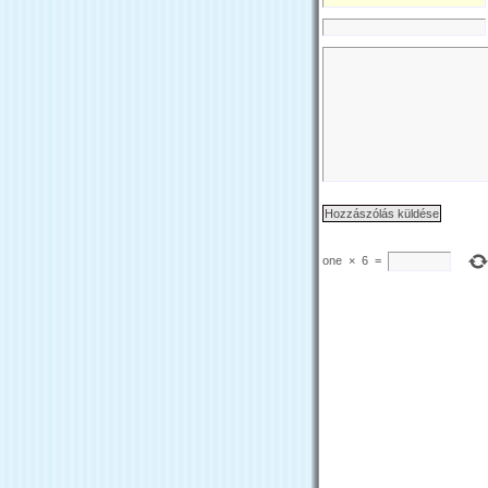
one
×
6
=