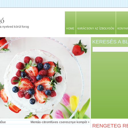
gó
a nyelved körül forog
HOME
KARÁCSONY AZ ÍZBOLYGÓN
KONYH
KERESÉS A 
tőse
Mentás-citromfüves cseresznye kompót
»
RENGETEG RE