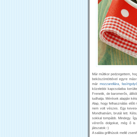
Már múltkor pedzegettem, hogy
beköszöntöttével egyre más
már
mozzarellára
,
fasírtgoly
közelebbi kapcsolatba kerül
Frenetik, de baromerős, állít
tudhatja. Mérések alapján két
Alap, hogy felhasználás előtt 
nem volt vészes. Egy keveset
Mondhatnám, brutál lett. Két
sokkal tompább. Mindegy. Így 
vérerős dolgokat, még ő is h
játszatok:-)
A saláta grillhúsok mellé zseni!