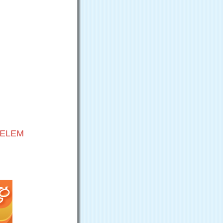
VELEM
G