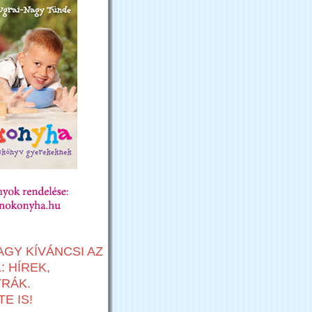
AGY KÍVÁNCSI AZ
 HÍREK,
TRÁK.
E IS!