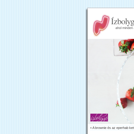
Ízboly
ahol minden 
«
A brownie és az eperhab ket