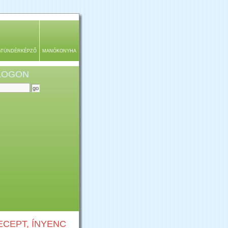
ATÜNDÉRKÉPZŐ
MANÓKONYHA
BLOGON
CEPT, ÍNYENC