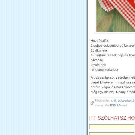
Hozzávalók:
2 doboz csicseriborsó konzer
15 dkg feta
1 (bio)lime reszelt héja és leve
olívaolaj
kevés chili
rengeteg koriander
A csicseriborsót szűrőben leö
olajjal kikeverem, majd össze
apróra vágok és hozzákeverem
Még egy kis olaj. Ready-stead
Filled under:
chili
,
csicseriborsó
through the
RSS 2.0
feed.
ITT SZÓLHATSZ H