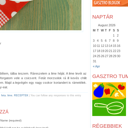
NAPTÁR
August 2026
M
T
W
T
F
S
S
1
2
3
4
5
6
7
8
9
v
10
11
12
13
14
15
16
17
18
19
20
21
22
23
24
25
26
27
28
29
30
31
« Apr
blítem, tálba teszem. Ráreszelem a lime héját. A lime levét az
GASZTRO TU
forgatom vele a csicserit. Fetát morzsolok rá ill kevés chilit
. Majd a legvégén egy nagy csokor koriandert is rámetélek.
y-eat.
,
feta
,
lime
,
RECEPTEK
| You can follow any responses to this entry
OZZÁ
Name (required)
RÉGEBBIEK
Mail (will not be published) (required)