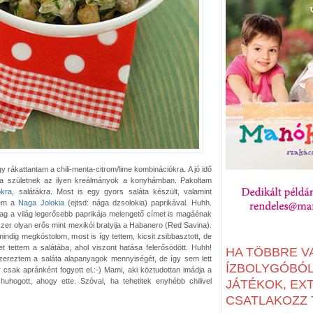
 rákattantam a chili-menta-citrom/lime kombinációkra. A jó idő
ra születnek az ilyen kreálmányok a konyhámban. Pakoltam
ókra
, salátákra. Most is egy gyors saláta készült, valamint
tem a
Naga Jolokia
(ejtsd: nága dzsolokia) paprikával. Huhh.
ólag a világ legerősebb paprikája melengető címet is magáénak
szer olyan erős mint mexikói bratyija a Habanero (Red Savina).
mindig megkóstolom, most is így tettem, kicsit zsibbasztott, de
 tettem a salátába, ahol viszont hatása felerősödött. Huhh!
HA TÖBBRE V
szereztem a saláta alapanyagok mennyiségét, de így sem lett
ÍZBOLYGÓBÓL:
csak apránként fogyott el.:-) Mami, aki köztudottan imádja a
uhogott, ahogy ette. Szóval, ha tehetitek enyhébb chilivel
JÁTÉKOK, EX
CSATLAKOZZ T