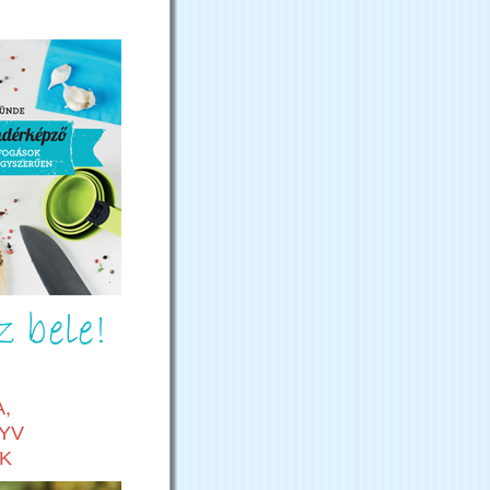
,
YV
K