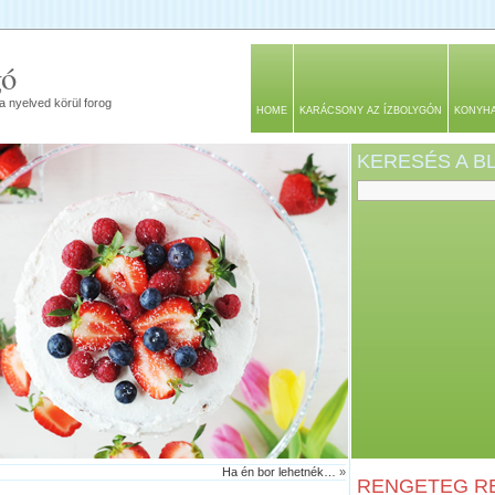
gó
a nyelved körül forog
HOME
KARÁCSONY AZ ÍZBOLYGÓN
KONYH
KERESÉS A 
Ha én bor lehetnék…
»
RENGETEG RE