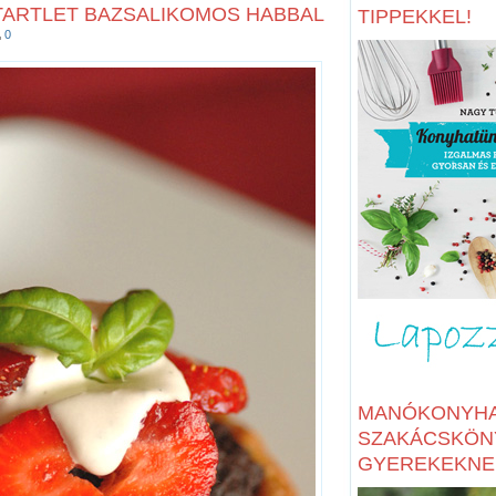
TARTLET BAZSALIKOMOS HABBAL
TIPPEKKEL!
0
MANÓKONYHA
SZAKÁCSKÖN
GYEREKEKNE