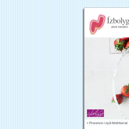
Ízboly
ahol minden 
«
Provence-i nyúl fehérborral