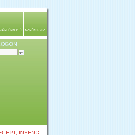
ATÜNDÉRKÉPZŐ
MANÓKONYHA
BLOGON
CEPT, ÍNYENC