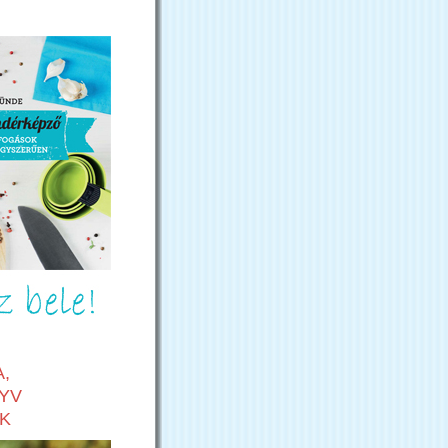
,
YV
K