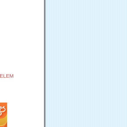
VELEM
G