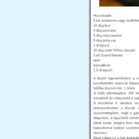
Hozzávalók:
6 kis tortaforma vagy muffinf
10 dkg liszt
5 dkg porcukor
5 dkg mascarpone
5 dkg puha vaj
1 dl tejszín
20 dkg Lindt 70%os étcsoki
3 ek Grand Marnier
eper
bazsalikom
1,5 dl tejszín
A lisztet egyneműsítem a v
kezelhetetlen masszát folp
hűtőbe teszem min. 1 órára.
A sütőt előmelegítem 200 fo
követését és választotta a sa
A tésztámat 6 darabra osz
belenyomkodom a tésztát. A
összemelegítem, majd a gana
felaprítom, a tejszínből kem
töltött torták tetejére friss
habszifonnal kellene szerint
nincsen.)
Megj: nálam ez a hab leginkább