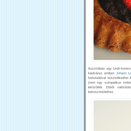
Ausztriában egy Lindt-hoste
kiadványt, amiben
Johann La
fotóstúdióval büszkélkedhet i
(nem egy szimpatikus ember,
leközölték. Ebből valósít
beköszöntöttéhez.