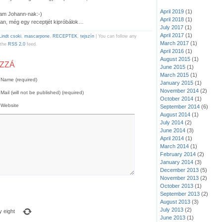
April 2019
(1)
tam Johann-nak:-)
April 2018
(1)
an, még egy receptjét kipróbálok…
July 2017
(1)
April 2017
(1)
Lindt csoki
,
mascarpone
,
RECEPTEK
,
tejszín
| You can follow any
March 2017
(1)
 the
RSS 2.0
feed.
April 2016
(1)
August 2015
(1)
OZZÁ
June 2015
(1)
March 2015
(1)
Name (required)
January 2015
(1)
November 2014
(2)
Mail (will not be published) (required)
October 2014
(1)
Website
September 2014
(6)
August 2014
(1)
July 2014
(2)
June 2014
(3)
April 2014
(1)
March 2014
(1)
February 2014
(2)
January 2014
(3)
December 2013
(5)
November 2013
(2)
October 2013
(1)
September 2013
(2)
August 2013
(3)
July 2013
(2)
y eight
June 2013
(1)