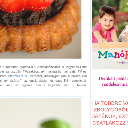
ss a kezembe nyomta a “Csokoládéoldalak” c. ingyenes Lindt
fer
az osztrák TVszakács, aki manapság már saját TV és
lletve
éttermeket
is üzemeltet, mosolygott rám a bajsza alól
 így elsőre:-)) az egyik oldalon és vagy 5-6 receptjét is
ottam meg az egyiket, ami a legjobban illett a tavasz
HA TÖBBRE V
ÍZBOLYGÓBÓL:
JÁTÉKOK, EX
CSATLAKOZZ T