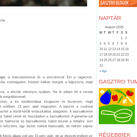
NAPTÁR
orma
August 2026
M
T
W
T
F
S
S
1
2
3
4
5
6
7
8
9
10
11
12
13
14
15
16
17
18
19
20
21
22
23
24
25
26
27
28
29
30
31
« Apr
ajjal, a mascarponeval és a porcukorral. Ezt a ragacsos,
GASZTRO TU
ackba csomagolom, közben halkan morgok a bajszosra, majd
kra, a tésztát vékonyra nyújtom. Na itt adtam fel a recept
ját megoldásomat!
tom, a kis tortaformákat kivajazom és lisztezem, majd
 sütőben 13 perc alatt megsütöm. A tejszínt a csokival
chet a kisült-kihűlt tortácskákba adagolom. A bazsalikomot
ény habot verek és hozzáadom a bazsalikomot. A ganache-sal
 epret halmozok és bazsalikomos habot teszek a tetejére. (ezt
em készíteni, úgy biztos sokkal klasszabb, de nekem sajnos
RÉGEBBIEK
 folyós állagú volt úgy 15 perc után, de az élvezeti értéken ez