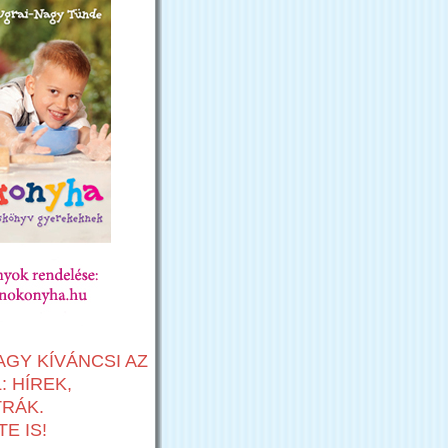
AGY KÍVÁNCSI AZ
 HÍREK,
TRÁK.
E IS!