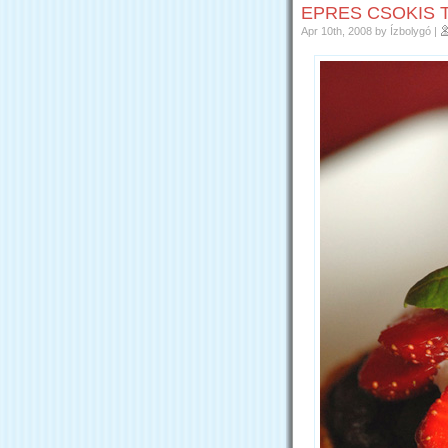
EPRES CSOKIS 
Apr 10th, 2008
by Ízbolygó
|