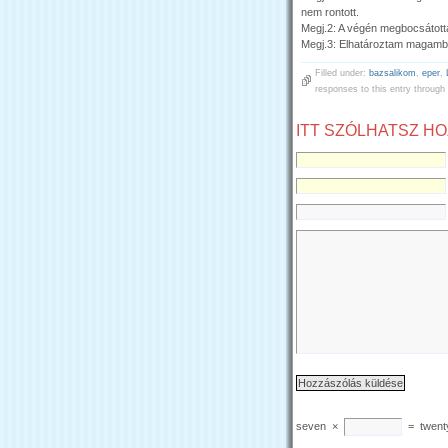
nem rontott.
Megj.2: A végén megbocsátot
Megj.3: Elhatároztam magamb
Filled under:
bazsalikom
,
eper
,
responses to this entry through
ITT SZÓLHATSZ H
seven
×
=
twent