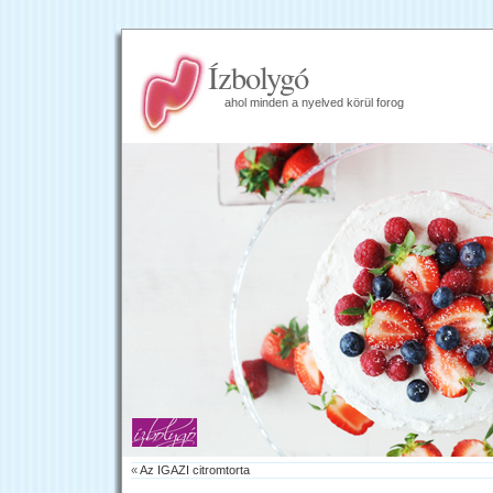
Ízbolygó
ahol minden a nyelved körül forog
«
Az IGAZI citromtorta