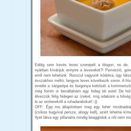
Eddig sem kevés leves szerepelt a blogon, no de,
nyárban kívánjuk ennyire a leveseket?! Perverzió, go
erről nem tehetünk. Rosszul vagyunk kódolva, úgy láts
évszakhoz méltó, langyos leves következik soron. A fri
emelte a sárgarépa és burgonya kettősét a kommerszbő
még forrón is bevállalnám egy hideg téi este! De h
élvezzük félig hidegen az ízeket, míg odakünn a hőség
le az emberekről a ruhadarabokat!:-))
OFF: Épp ma állapítottam meg egy fehér rövidnadrá
(csíkos bugyival persze, ahogy kell), azért lehetne kí
Ilyet látva egy pillanatra mindig beaggódok a női nem m