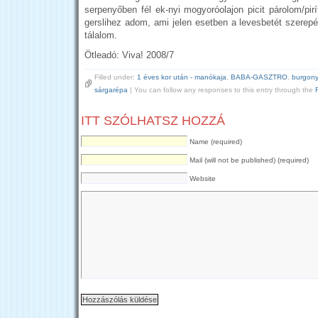
serpenyőben fél ek-nyi mogyoróolajon picit párolom/pir
gerslihez adom, ami jelen esetben a levesbetét szerepé
tálalom.
Ötleadó: Viva! 2008/7
Filled under:
1 éves kor után - manókaja
,
BABA-GASZTRO
,
burgon
sárgarépa
| You can follow any responses to this entry through the
ITT SZÓLHATSZ HOZZÁ
Name (required)
Mail (will not be published) (required)
Website