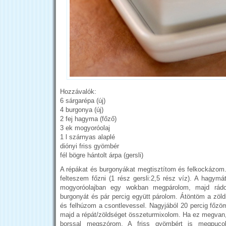
Hozzávalók:
6 sárgarépa (új)
4 burgonya (új)
2 fej hagyma (főző)
3 ek mogyoróolaj
1 l szárnyas alaplé
diónyi friss gyömbér
fél bögre hántolt árpa (gersli)
A répákat és burgonyákat megtisztítom és felkockázom. 
felteszem főzni (1 rész gersli:2,5 rész víz). A hagym
mogyoróolajban egy wokban megpárolom, majd rád
burgonyát és pár percig együtt párolom. Átöntöm a zöl
és felhúzom a csontlevessel. Nagyjából 20 percig főz
majd a répát/zöldséget összeturmixolom. Ha ez megvan, 
borssal megszórom. A friss gyömbért is megpuco