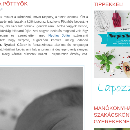
A PÖTTYÖK
TIPPEKKEL!
0
 minket a kórházból, mivel Kispötty, a “Mini” ovisnak tűnt a
azért már látszik a különbség az igazi ovis Pöttyhöz képest.:-)
, aki szorított nekünk, gondolt ránk, biztos vagyok benne,
 külvilág felé tartó útján. Ami nagyon szép és megható volt. Egy
erhettem és szerethettem meg
Nyulas Jolán
szülésznő
lett, hogy vérprofi, sugárzóan kedves, meleg, odaadó
r. Nyulasi Gábor
is fantasztikusat alakított és rengeteget
vett körül minket és ami hab a tortán, mindez egy gyertyafényes
hideg kórházi díszletek között. Felejthetetlen élmény volt.
MANÓKONYHA
SZAKÁCSKÖN
GYEREKEKNE