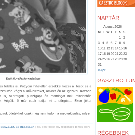
NAPTÁR
August 2026
M
T
W
T
F
S
S
1
2
3
4
5
6
7
8
9
10
11
12
13
14
15
16
17
18
19
20
21
22
23
24
25
26
27
28
29
30
31
« Apr
Bujkáló ellenforradalmár
GASZTRO TU
 felállás is. Pöttyöm hihetetlen érzékkel kezeli a Tesót és a
szimultán végzi a műveleteket, amiket én az igazival. Közben
t is, szeretgeti, puszilgatja és mondogat neki mindenféle
tre. Végülis ő már csak tudja, mi a dörgés… Ezen jókat
vagyok ötletekkel, csak még nem tudom a megvalósulás, milyen
 BESZÉLEK ÉS BESZÉLEK
| You can follow any responses to this entry
RÉGEBBIEK