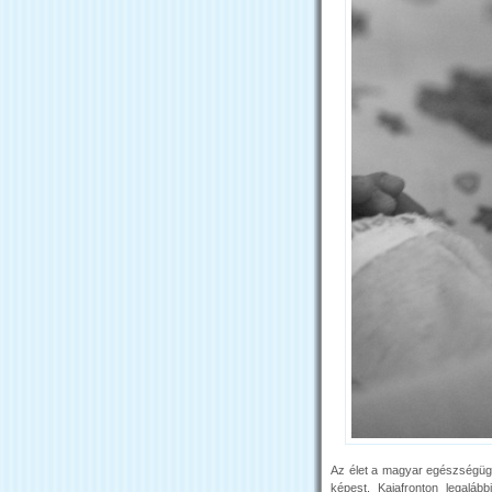
Az élet a magyar egészségüg
képest. Kajafronton legaláb