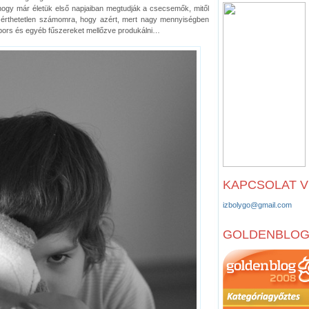
 hogy már életük első napjaiban megtudják a csecsemők, mitől
s érthetetlen számomra, hogy azért, mert nagy mennyiségben
, bors és egyéb fűszereket mellőzve produkálni…
KAPCSOLAT 
izbolygo@gmail.com
GOLDENBLO