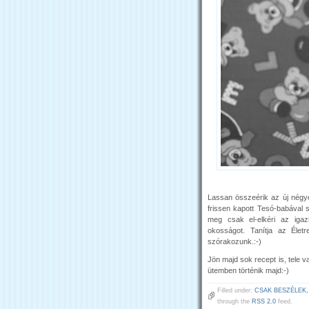
Lassan összeérik az új négyes
frissen kapott Tesó-babával 
meg csak el-elkéri az igazi
okosságot. Tanítja az Éle
szórakozunk.:-)
Jön majd sok recept is, tele 
ütemben történik majd:-)
Filled under:
CSAK BESZÉLEK,
through the
RSS 2.0
feed.