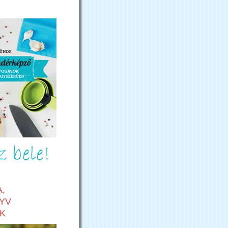
,
YV
K