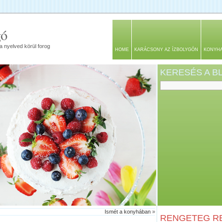
gó
a nyelved körül forog
HOME
KARÁCSONY AZ ÍZBOLYGÓN
KONYH
KERESÉS A 
Ismét a konyhában
»
RENGETEG RE