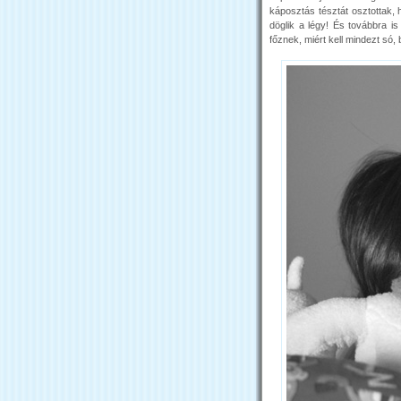
káposztás tésztát osztottak,
döglik a légy! És továbbra i
főznek, miért kell mindezt só