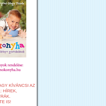
AGY KÍVÁNCSI AZ
 HÍREK,
TRÁK.
E IS!