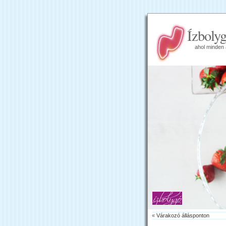
Ízboly
ahol minden 
«
Várakozó állásponton