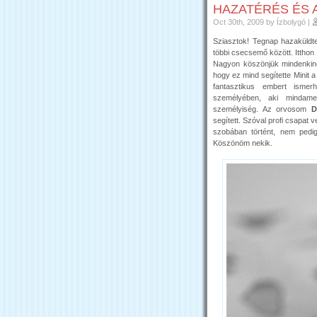
HAZATÉRÉS ÉS 
Oct 30th, 2009
by Ízbolygó
|
Sziasztok! Tegnap hazaküldtek
többi csecsemő között. Itthon 
Nagyon köszönjük mindenkinek
hogy ez mind segítette Minit a
fantasztikus embert ism
személyében, aki mindamel
személyiség. Az orvosom
D
segített. Szóval profi csapat 
szobában történt, nem pedig 
Köszönöm nekik.