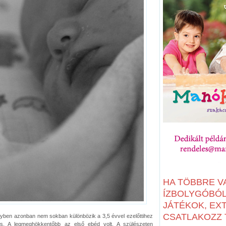
HA TÖBBRE V
ÍZBOLYGÓBÓL:
JÁTÉKOK, EX
CSATLAKOZZ T
yben azonban nem sokban különbözik a 3,5 évvel ezelőttihez
bis. A legmeghökkentőbb az első ebéd volt. A szülészeten