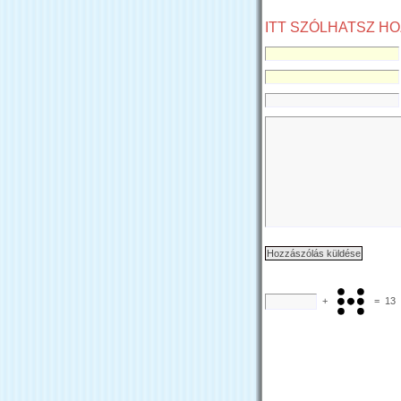
ITT SZÓLHATSZ H
+
=
13