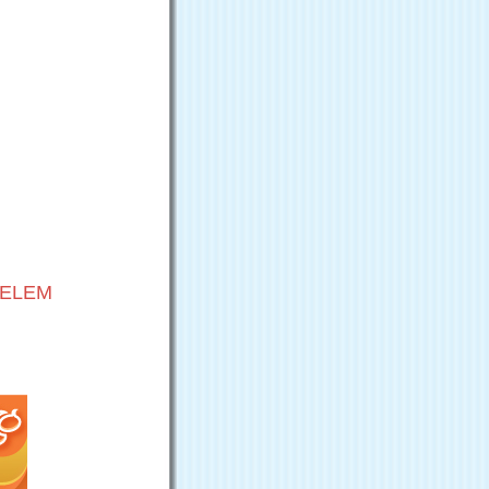
VELEM
G