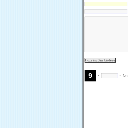
×
=
fort