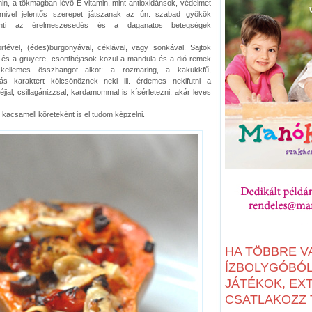
min, a tökmagban lévő E-vitamin, mint antioxidánsok, védelmet
mivel jelentős szerepet játszanak az ún. szabad gyökök
kkenti az érelmeszesedés és a daganatos betegségek
rtével, (édes)burgonyával, céklával, vagy sonkával. Sajtok
 és a gruyere, csonthéjasok közül a mandula és a dió remek
s kellemes összhangot alkot: a rozmaring, a kakukkfű,
s karaktert kölcsönöznek neki ill. érdemes nekifutni a
jjal, csillagánizzsal, kardamommal is kísérletezni, akár leves
kacsamell köreteként is el tudom képzelni.
HA TÖBBRE V
ÍZBOLYGÓBÓL:
JÁTÉKOK, EX
CSATLAKOZZ T