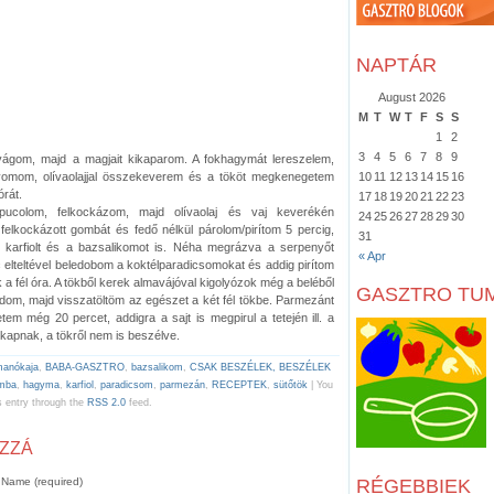
NAPTÁR
August 2026
M
T
W
T
F
S
S
1
2
3
4
5
6
7
8
9
vágom, majd a magjait kikaparom. A fokhagymát lereszelem,
mom, olívaolajjal összekeverem és a tököt megkenegetem
10
11
12
13
14
15
16
órát.
17
18
19
20
21
22
23
ucolom, felkockázom, majd olívaolaj és vaj keverékén
24
25
26
27
28
29
30
lkockázott gombát és fedő nélkül párolom/pirítom 5 percig,
31
t karfiolt és a bazsalikomot is. Néha megrázva a serpenyőt
« Apr
c elteltével beledobom a koktélparadicsomokat és addig pirítom
k a fél óra. A tökből kerek almavájóval kigolyózok még a beléből
GASZTRO TU
om, majd visszatöltöm az egészet a két fél tökbe. Parmezánt
em még 20 percet, addigra a sajt is megpirul a tetején ill. a
t kapnak, a tökről nem is beszélve.
manókaja
,
BABA-GASZTRO
,
bazsalikom
,
CSAK BESZÉLEK, BESZÉLEK
mba
,
hagyma
,
karfiol
,
paradicsom
,
parmezán
,
RECEPTEK
,
sütőtök
| You
s entry through the
RSS 2.0
feed.
OZZÁ
Name (required)
RÉGEBBIEK