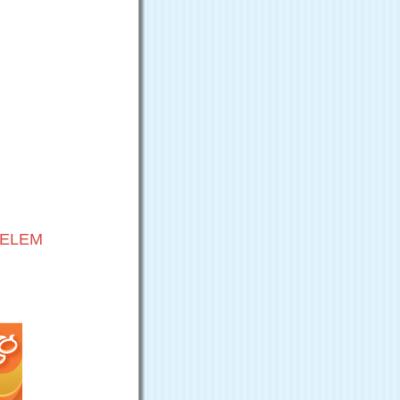
VELEM
G