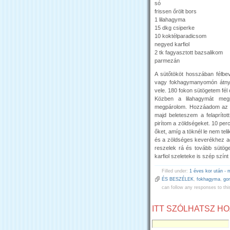
só
frissen őrölt bors
1 lilahagyma
15 dkg csiperke
10 koktélparadicsom
negyed karfiol
2 tk fagyasztott bazsalikom
parmezán
A sütőtököt hosszában félbe
vagy fokhagymanyomón átnyo
vele. 180 fokon sütögetem fél 
Közben a lilahagymát megp
megpárolom. Hozzáadom az fe
majd beleteszem a felaprítot
pirítom a zöldségeket. 10 per
őket, amíg a töknél le nem teli
és a zöldséges keverékhez ad
reszelek rá és tovább sütöget
karfiol szeleteke is szép szín
Filled under:
1 éves kor után - 
ÉS BESZÉLEK
,
fokhagyma
,
go
can follow any responses to thi
ITT SZÓLHATSZ H