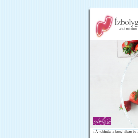
Ízboly
ahol minden 
«
Ámokfutás a konyhában és a