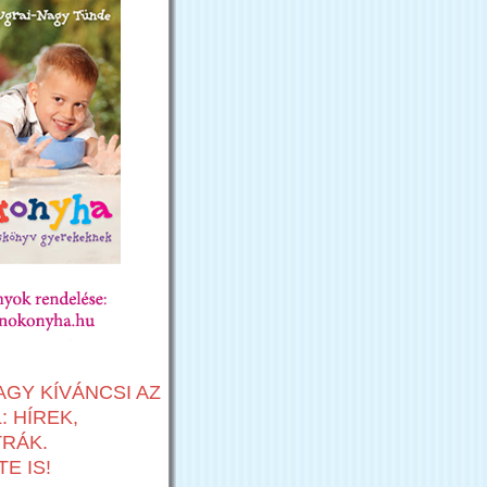
AGY KÍVÁNCSI AZ
 HÍREK,
TRÁK.
E IS!