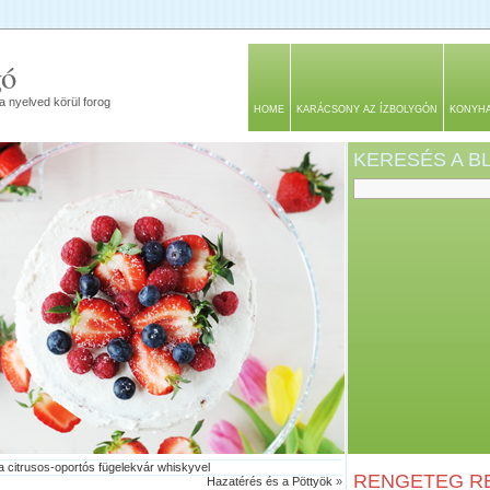
gó
a nyelved körül forog
HOME
KARÁCSONY AZ ÍZBOLYGÓN
KONYH
KERESÉS A 
 citrusos-oportós fügelekvár whiskyvel
RENGETEG RE
Hazatérés és a Pöttyök
»