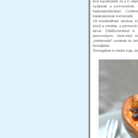
lévő karotinoidok és a C-vita
nyújtanak a szervezetnek, 
hatástalanításában. Csö
kialakulásának kockázatát.
Jól kombinálható almával, kö
közül a cheddar, a parmezán
társai. Zöldfűszerekkel i
petrezselyem, mind-mind má
„keletiesebb” vonalnak és fahé
formájában.
Önmagában is kiadós kaja, de 