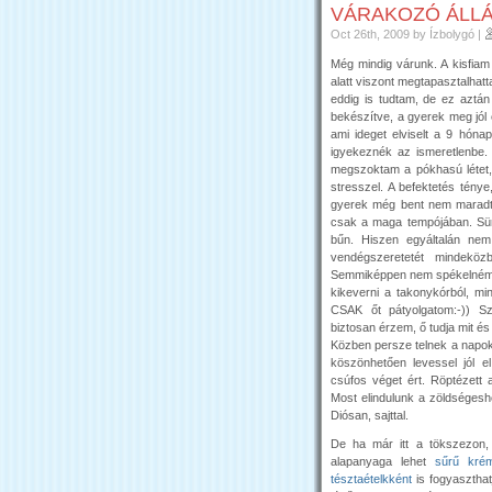
VÁRAKOZÓ ÁLL
Oct 26th, 2009
by Ízbolygó
|
Még mindig várunk. A kisfia
alatt viszont megtapaszta
eddig is tudtam, de ez aztán
bekészítve, a gyerek meg jól
ami ideget elviselt a 9 hónap
igyekeznék az ismeretlenbe.
megszoktam a pókhasú létet
stresszel. A befektetés ténye
gyerek még bent nem maradt é
csak a maga tempójában. Sürg
bűn. Hiszen egyáltalán ne
vendégszeretetét mindekö
Semmiképpen nem spékelném 
kikeverni a takonykórból, mi
CSAK őt pátyolgatom:-)) Sz
biztosan érzem, ő tudja mit és
Közben persze telnek a napo
köszönhetően levessel jól el
csúfos véget ért. Röptézett 
Most elindulunk a zöldséges
Diósan, sajttal.
De ha már itt a tökszezon, 
alapanyaga lehet
sűrű kré
tésztaételkként
is fogyasztha