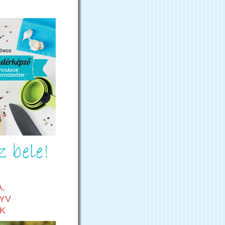
,
YV
K