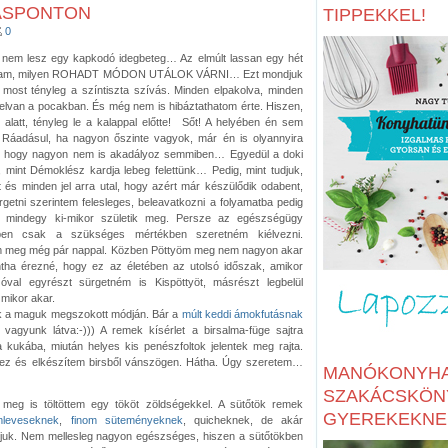
ÁSPONTON
TIPPEKKEL!
0
m nem lesz egy kapkodó idegbeteg… Az elmúlt lassan egy hét
lhattam, milyen ROHADT MÓDON UTÁLOK VÁRNI… Ezt mondjuk
 most tényleg a színtiszta szívás. Minden elpakolva, minden
 elvan a pocakban. És még nem is hibáztathatom érte. Hiszen,
 alatt, tényleg le a kalappal előtte! Sőt! A helyében én sem
 Ráadásul, ha nagyon őszinte vagyok, már én is olyannyira
, hogy nagyon nem is akadályoz semmiben… Egyedül a doki
, mint Démoklész kardja lebeg felettünk… Pedig, mint tudjuk,
s minden jel arra utal, hogy azért már készülődik odabent,
etni szerintem felesleges, beleavatkozni a folyamatba pedig
m mindegy ki-mikor születik meg. Persze az egészségügy
zben csak a szükséges mértékben szeretném kiélvezni.
meg még pár nappal. Közben Pöttyöm meg nem nagyon akar
ntha érezné, hogy ez az életében az utolsó időszak, amikor
óval egyrészt sürgetném is Kispöttyöt, másrészt legbelül
 mikor akar.
k a maguk megszokott módján. Bár a
múlt keddi ámokfutásnak
 vagyunk látva:-))) A remek kísérlet a birsalma-füge sajtra
a kukába, miután helyes kis penészfoltok jelentek meg rajta.
hez és elkészítem birsből vánszögen. Hátha. Úgy szeretem…
MANÓKONYHA
SZAKÁCSKÖN
meg is töltöttem egy tököt zöldségekkel. A sütőtök remek
GYEREKEKNE
mleveseknek
,
finom süteményeknek
, quicheknek, de akár
tjuk. Nem mellesleg nagyon egészséges, hiszen a sütőtökben