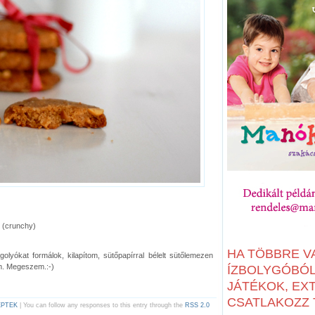
 (crunchy)
HA TÖBBRE V
lyókat formálok, kilapítom, sütőpapírral bélelt sütőlemezen
m. Megeszem.:-)
ÍZBOLYGÓBÓL:
JÁTÉKOK, EX
CSATLAKOZZ T
PTEK
| You can follow any responses to this entry through the
RSS 2.0