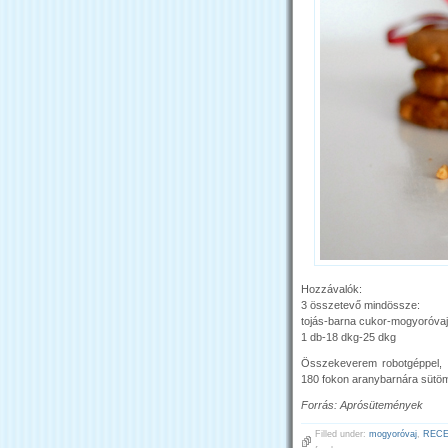
Hozzávalók:
3 összetevő mindössze:
tojás-barna cukor-mogyoróvaj
1 db-18 dkg-25 dkg
Összekeverem robotgéppel, go
180 fokon aranybarnára sütö
Forrás: Aprósütemények
Filled under:
mogyoróvaj
,
RECE