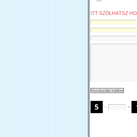
feed.
ITT SZÓLHATSZ H
−
=