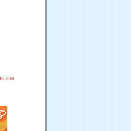
VELEM
G