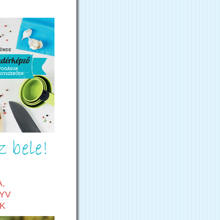
,
YV
K