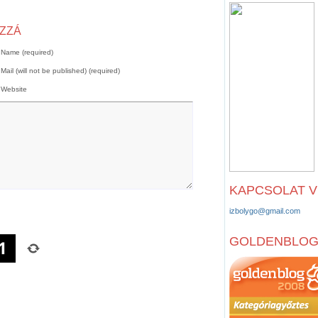
OZZÁ
Name (required)
Mail (will not be published) (required)
Website
KAPCSOLAT 
izbolygo@gmail.com
GOLDENBLO