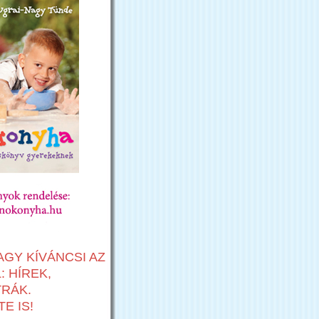
AGY KÍVÁNCSI AZ
 HÍREK,
TRÁK.
E IS!