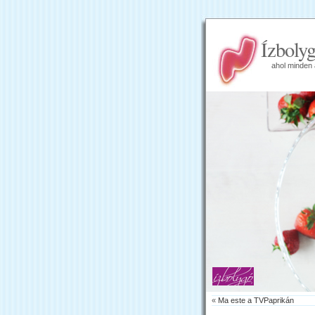
Ízboly
ahol minden 
«
Ma este a TVPaprikán