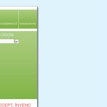
ATÜNDÉRKÉPZŐ
MANÓKONYHA
BLOGON
CEPT, ÍNYENC