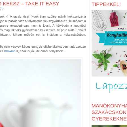
KEKSZ – TAKE IT EASY
TIPPEKKEL!
0
ek.:-) A tavaly őszi (konkrétan szülés utáni) kekszmizéria
 Vajon a teaivás visz a folyamatos kekszgyártásra? De imádom a
etre reloaded van, nem is kicsit. A hétvégén a legutóbbi
és magunknak) gyártottam a kekszeket. 10 perc alatt. Ebből 3
 hiszem, lelkem mélyén ezt is imádom a kekszsütésben.
dig nem vagyok képes enni, de sütiben/kekszben határozottan
és
brownie
is, azok is jók, de ennél bonyibbak…
MANÓKONYHA
SZAKÁCSKÖN
GYEREKEKNE