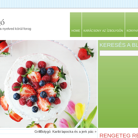
gó
a nyelved körül forog
HOME
KARÁCSONY AZ ÍZBOLYGÓN
KONYH
KERESÉS A 
GrillBolygó: Karibi lapocka és a jerk pác
»
RENGETEG RE