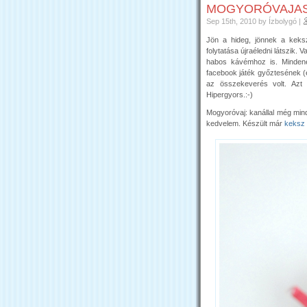
MOGYORÓVAJAS 
Sep 15th, 2010
by Ízbolygó
|
Jön a hideg, jönnek a keksz
folytatása újraéledni látszik.
habos kávémhoz is. Mindenes
facebook játék győztesének (
az összekeverés volt. Azt
Hipergyors.:-)
Mogyoróvaj: kanállal még min
kedvelem. Készült már
keksz