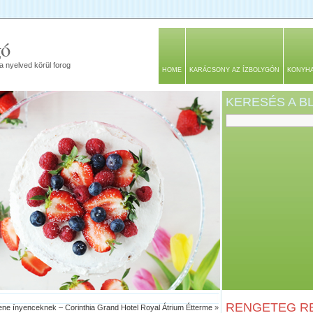
gó
a nyelved körül forog
HOME
KARÁCSONY AZ ÍZBOLYGÓN
KONYH
KERESÉS A 
RENGETEG RE
ene ínyenceknek – Corinthia Grand Hotel Royal Átrium Étterme
»