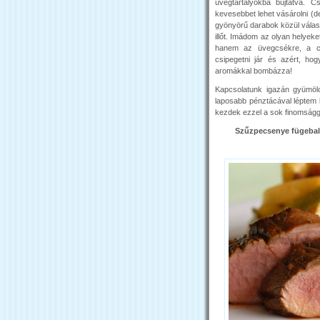
üvegtartályokba bújtatva. C
kevesebbet lehet vásárolni (d
gyönyörű darabok közül válas
illőt. Imádom az olyan helyek
hanem az üvegcsékre, a cs
csipegetni jár és azért, hogy
aromákkal bombázza!
Kapcsolatunk igazán gyümöl
laposabb pénztácával léptem k
kezdek ezzel a sok finomságga
Szűzpecsenye fügebal