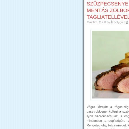
SZŰZPECSENYE
MENTÁS ZÖLBO
TAGLIATELLÉVE
Mar 6th, 2008
by Ízbolygó
|
Végre létrejött a réges-r
gasztroblogger kollegina szak
ilyen szerencsés, az is vág
mindenben a segítségére v
Rengeteg olaj, balzsamecet, 