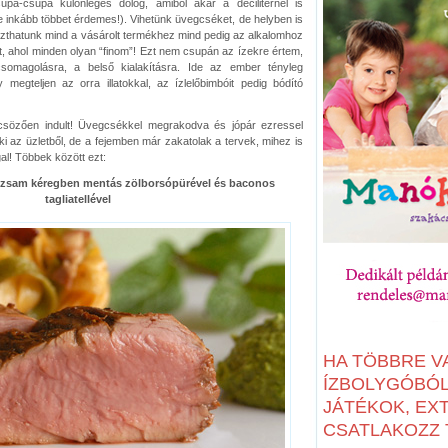
supa-csupa különleges dolog, amiből akár a deciliternél is
e inkább többet érdemes!). Vihetünk üvegcséket, de helyben is
zthatunk mind a vásárolt termékhez mind pedig az alkalomhoz
et, ahol minden olyan “finom”! Ezt nem csupán az ízekre értem,
omagolásra, a belső kialakításra. Ide az ember tényleg
 megteljen az orra illatokkal, az ízlelőbimbóit pedig bódító
csözően indult! Üvegcsékkel megrakodva és jópár ezressel
i az üzletből, de a fejemben már zakatolak a tervek, mihez is
l! Többek között ezt:
zsam kéregben mentás zölborsópürével és baconos
tagliatellével
HA TÖBBRE V
ÍZBOLYGÓBÓL:
JÁTÉKOK, EX
CSATLAKOZZ T