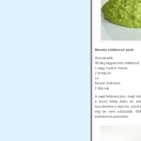
Mentás zöldborsó püré:
Hozzávalók:
40 dkg fagyasztott zöldborsó
1 nagy csokor menta
2 dl tejszín
só
frissen őrölt bors
2 dkg vaj
A vajat felolvasztom, majd rá
a borsó feléig érjen, Az e
hozzáöntöm a tejszínt, sóval é
míg be nem sűrűsödik. Ekk
botmixerrel pürésítem.