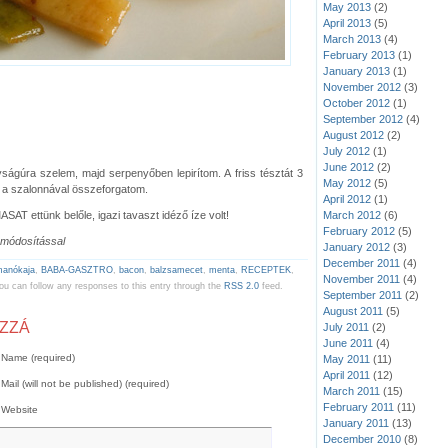
May 2013
(2)
April 2013
(5)
March 2013
(4)
February 2013
(1)
January 2013
(1)
November 2012
(3)
October 2012
(1)
September 2012
(4)
August 2012
(2)
July 2012
(1)
June 2012
(2)
ságúra szelem, majd serpenyőben lepirítom. A friss tésztát 3
May 2012
(5)
, a szalonnával összeforgatom.
April 2012
(1)
March 2012
(6)
AT ettünk belőle, igazi tavaszt idéző íze volt!
February 2012
(5)
 módosítással
January 2012
(3)
December 2011
(4)
manókaja
,
BABA-GASZTRO
,
bacon
,
balzsamecet
,
menta
,
RECEPTEK
,
November 2011
(4)
ou can follow any responses to this entry through the
RSS 2.0
feed.
September 2011
(2)
August 2011
(5)
OZZÁ
July 2011
(2)
June 2011
(4)
Name (required)
May 2011
(11)
April 2011
(12)
Mail (will not be published) (required)
March 2011
(15)
February 2011
(11)
Website
January 2011
(13)
December 2010
(8)