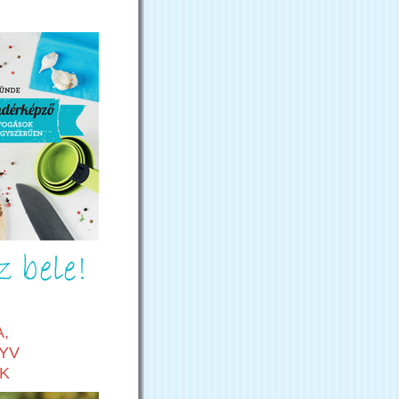
,
YV
K