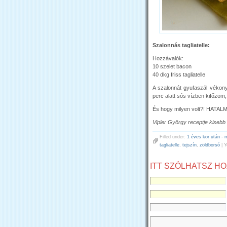
Szalonnás tagliatelle:
Hozzávalók:
10 szelet bacon
40 dkg friss tagliatelle
A szalonnát gyufaszál vékony
perc alatt sós vízben kifőzöm
És hogy milyen volt?! HATALMAS
Vipler György receptje kisebb
Filled under:
1 éves kor után - 
tagliatelle
,
tejszín
,
zöldborsó
| Y
ITT SZÓLHATSZ H