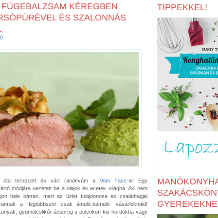
 FÜGEBALZSAM KÉREGBEN
TIPPEKKEL!
RSÓPÜRÉVEL ÉS SZALONNÁS
L
0
MANÓKONYHA
ég óta tervezett és várt randevúm a
Vom Fass
-al! Egy
értő módjára vezetett be a olajok és ecetek világba. Aki nem
SZAKÁCSKÖN
jon bele bátran, mert az üzlet tulajdonosa és családtagjai
GYEREKEKNE
annak a -legtöbbször csak ámuló-bámuló- vásárlóknakl!
konyak, gyümölcslikőr ácsorog a polcokon kis hordókba vagy