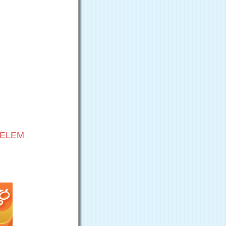
VELEM
G