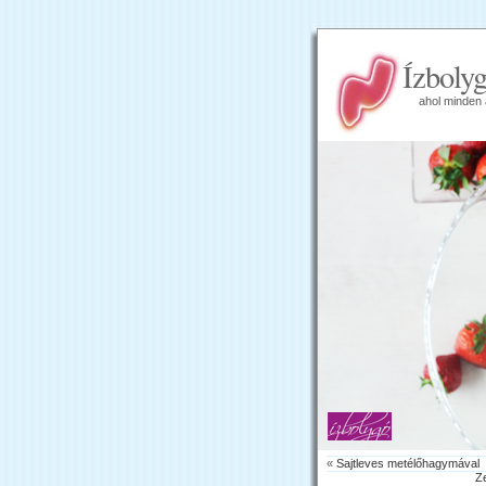
Ízboly
ahol minden 
«
Sajtleves metélőhagymával
Z