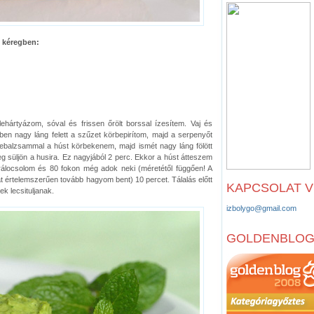
 kéregben:
hártyázom, sóval és frissen őrölt borssal ízesítem. Vaj és
ben nagy láng felett a szűzet körbepirítom, majd a serpenyőt
gebalzsammal a húst körbekenem, majd ismét nagy láng fölött
eg süljön a husira. Ez nagyjából 2 perc. Ekkor a húst átteszem
rálocsolom és 80 fokon még adok neki (méretétől függően! A
 értelemszerűen tovább hagyom bent) 10 percet. Tálalás előtt
KAPCSOLAT 
k lecsituljanak.
izbolygo@gmail.com
GOLDENBLO