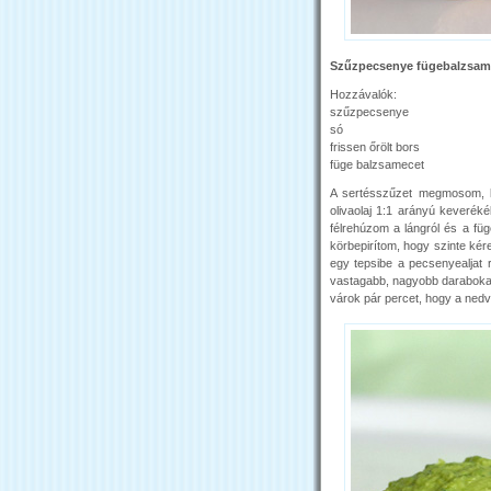
Szűzpecsenye fügebalzsam
Hozzávalók:
szűzpecsenye
só
frissen őrölt bors
füge balzsamecet
A sertésszűzet megmosom, le
olivaolaj 1:1 arányú keveréké
félrehúzom a lángról és a fü
körbepirítom, hogy szinte kér
egy tepsibe a pecsenyealjat 
vastagabb, nagyobb darabokat
várok pár percet, hogy a nedve