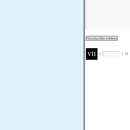
×
=
21