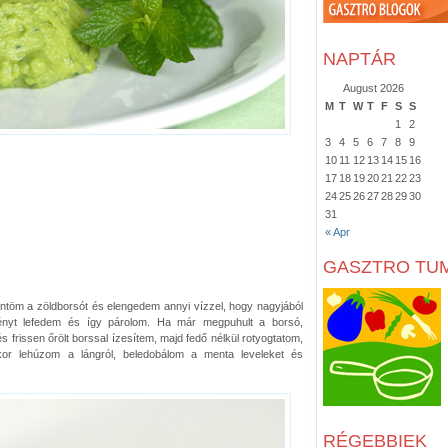
NAPTÁR
August 2026
M
T
W
T
F
S
S
1
2
3
4
5
6
7
8
9
10
11
12
13
14
15
16
17
18
19
20
21
22
23
24
25
26
27
28
29
30
31
« Apr
GASZTRO TU
öntöm a zöldborsót és elengedem annyi vízzel, hogy nagyjából
dényt lefedem és így párolom. Ha már megpuhult a borsó,
s frissen őrölt borssal ízesítem, majd fedő nélkül rotyogtatom,
or lehúzom a lángról, beledobálom a menta leveleket és
RÉGEBBIEK