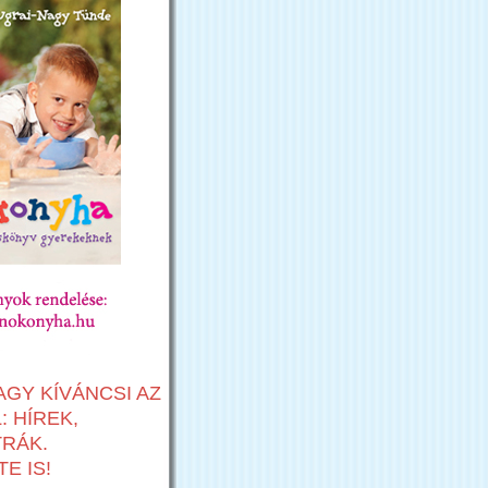
AGY KÍVÁNCSI AZ
 HÍREK,
TRÁK.
E IS!