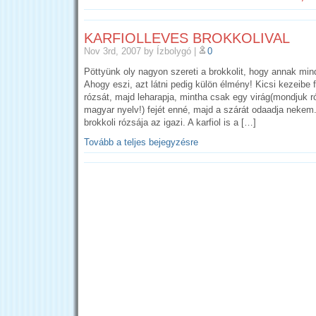
KARFIOLLEVES BROKKOLIVAL
Nov 3rd, 2007
by Ízbolygó
|
0
Pöttyünk oly nagyon szereti a brokkolit, hogy annak mind
Ahogy eszi, azt látni pedig külön élmény! Kicsi kezeibe
rózsát, majd leharapja, mintha csak egy virág(mondjuk r
magyar nyelv!) fejét enné, majd a szárát odaadja nekem
brokkoli rózsája az igazi. A karfiol is a […]
Tovább a teljes bejegyzésre