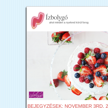
Ízbolygó
ahol minden a nyelved körül forog
BEJEGYZÉSEK: NOVEMBER 3RD, 2