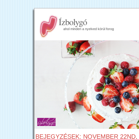
Ízbolygó
ahol minden a nyelved körül forog
BEJEGYZÉSEK: NOVEMBER 22ND, 