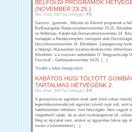
BELFÖLDI PROGRAMOK HÉTVÉG
(NOVEMBER 23-25.)
Nov 22nd, 2007
by Ízbolygó
|
0
Gasztro-, gyermek-, Mikulás és Adventi programok a hé
BorBarangolás Badacsonybannovember 23-25. Bővebbe
on Böllérnap, Katalin-bál Domaszékennovember 24. Bőv
honlapján a Rendezvényterv menüpont alatt Disznóságok
Disznótorosnovember 24. Bővebben: Zalaegerszeg hon
a Néprajzi Múzeumban (szaloncukorkészítés otthon!)no
Bővebben: a a múzeum weboldalán IV. Magyarországi Új
Fesztivál – Gerbeaudnovember 24-25. […]
Tovább a teljes bejegyzésre
KABÁTOS HUSI TÖLTÖTT GOMBÁV
TARTALMAS HÉTVÉGÉNK 2.
Nov 22nd, 2007
by Ízbolygó
|
0
A gimnazista és egyetemi évek alatt (mint sokan mások)
legemlékezetesebb két egymást követő nyár volt, amit 
halétteremben töltöttem, mint felszolgáló. Nem vagyok 
megrettenő valaki, de az első munkanapomat ott, sohase
Meg az éjszakát sem, amikor az ágyamban fekve úgy é
rovom a kilométereket […]