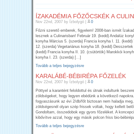
ÍZAKADÉMIA FŐZŐCSKÉK A CULI
Nov 22nd, 2007
by Ízbolygó
|
0
Főzni szerető emberek, figyelem! 2008-ban ismét Ízak
lesznek a Culinarisban! Február 19. (kedd) Andalúz kony
konyha Március 5. (szerda) Francia konyha I. 11. (kedd)
12. (szerda) Vegetariánus konyha 18. (kedd) Desszertek 
(kedd) Francia konyha II. 10. (csütörtök) Marokkói kony
konyha I. 23. (szerda) […]
Tovább a teljes bejegyzésre
KARALÁBÉ-BÉBIRÉPA FŐZELÉK
Nov 22nd, 2007
by Ízbolygó
|
0
Pöttyel a karantént feloldottul és útnak indultunk beszere
zöldségeket, hogy legyen ebédünk a következő napokra
fogyaszásunk az évi 2/db/főt biztosan nem haladja meg
zöldségesnél olyan szép frissek voltak, hogy kellett bel
Gondoltam, összedobok egy gyors főzeléket. A koncepci
kibővítve azzal, hogy egy másik polcon friss bio-bébirép
Tovább a teljes bejegyzésre