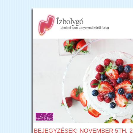
Ízbolygó
ahol minden a nyelved körül forog
BEJEGYZÉSEK: NOVEMBER 5TH, 2