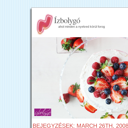
Ízbolygó
ahol minden a nyelved körül forog
BEJEGYZÉSEK: MARCH 26TH, 200