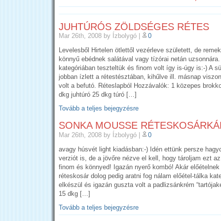
JUHTÚRÓS ZÖLDSÉGES RÉTES
Mar 26th, 2008
by Ízbolygó
|
0
Levelesből Hirtelen ötlettől vezérleve született, de reme
könnyű ebédnek salátával vagy tízórai netán uzsonnára
kategóriában teszteltük és finom volt így is-úgy is:-) A 
jobban ízlett a rétestésztában, kihűlve ill. másnap viszo
volt a befutó. Réteslapból Hozzávalók: 1 közepes brokko
dkg juhtúró 25 dkg túró […]
Tovább a teljes bejegyzésre
SONKA MOUSSE RÉTESKOSÁRKÁ
Mar 26th, 2008
by Ízbolygó
|
0
avagy húsvét light kiadásban:-) Idén ettünk persze hag
verziót is, de a jövőre nézve el kell, hogy tároljam ezt az
finom és könnyed! Igazán nyerő kombó! Akár előételnek 
réteskosár dolog pedig aratni fog nálam előétel-tálka ka
elkészül és igazán guszta volt a padlizsánkrém “tartójak
15 dkg […]
Tovább a teljes bejegyzésre