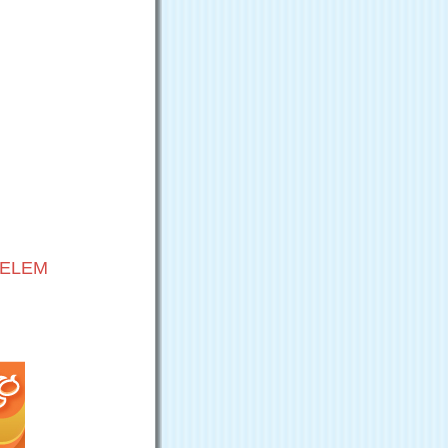
VELEM
G