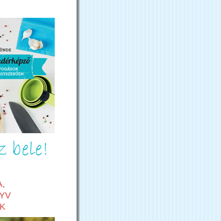
,
YV
K