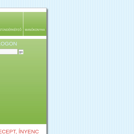
ATÜNDÉRKÉPZŐ
MANÓKONYHA
BLOGON
CEPT, ÍNYENC