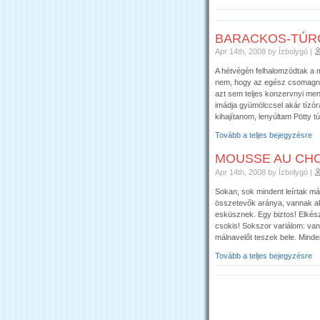
BARACKOS-TÚR
Apr 14th, 2008
by Ízbolygó
|
A hétvégén felhalomzódtak a m
nem, hogy az egész csomagnyi
azt sem teljes konzervnyi men
imádja gyümölccsel akár tízór
kihajítanom, lenyúltam Pötty t
Tovább a teljes bejegyzésre
MOUSSE AU CHO
Apr 14th, 2008
by Ízbolygó
|
Sokan, sok mindent leírtak már
összetevők aránya, vannak aki
esküsznek. Egy biztos! Elkés
csokis! Sokszor variálom: van
málnavelőt teszek bele. Mind
Tovább a teljes bejegyzésre