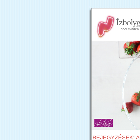
Ízboly
ahol minden 
BEJEGYZÉSEK: AP