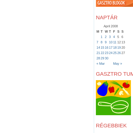
NAPTÁR
April 2008
M
T
W
T
F
S
S
1
2
3
4
5
6
7
8
9
10
11
12
13
14
15
16
17
18
19
20
21
22
23
24
25
26
27
28
29
30
« Mar
May »
GASZTRO TU
RÉGEBBIEK