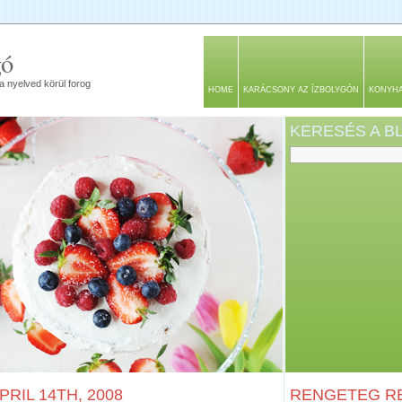
gó
a nyelved körül forog
HOME
KARÁCSONY AZ ÍZBOLYGÓN
KONYH
KERESÉS A 
RIL 14TH, 2008
RENGETEG RE