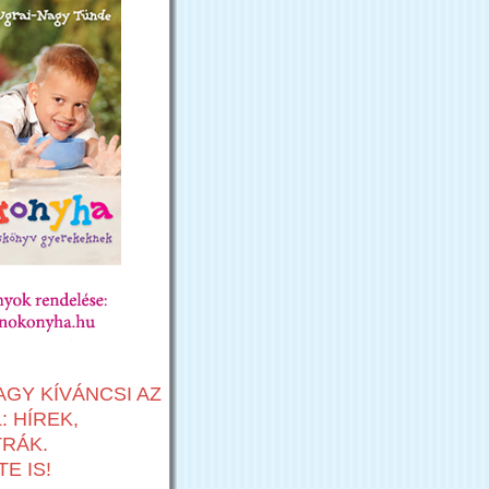
AGY KÍVÁNCSI AZ
 HÍREK,
TRÁK.
E IS!