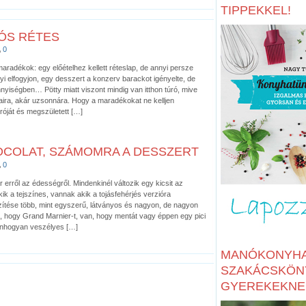
TIPPEKKEL!
ÓS RÉTES
0
aradékok: egy előételhez kellett réteslap, de annyi persze
 elfogyjon, egy desszert a konzerv barackot igényelte, de
nyiségben… Pötty miatt viszont mindig van itthon túró, mive
aira, akár uzsonnára. Hogy a maradékokat ne kelljen
úróját és megszületett […]
COLAT, SZÁMOMRA A DESSZERT
0
 erről az édességről. Mindenkinél változik egy kicsit az
k a tejszínes, vannak akik a tojásfehérjés verzióra
zítése több, mint egyszerű, látványos és nagyon, de nagyon
, hogy Grand Marnier-t, van, hogy mentát vagy éppen egy pici
enhogyan veszélyes […]
MANÓKONYHA
SZAKÁCSKÖN
GYEREKEKNE